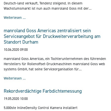
Deutsch-land verkauft, Tendenz steigend. In diesem
Wachstumsmarkt ist nun auch manroland Goss mit der
Neuinstallation einer hochmodernen VARIOMAN c:line vertreten.
Mit manroland Goss entsteht das modernste Verpacku
Weiterlesen …
manroland Goss Americas zentralisiert sein
Serviceangebot für Druckweiterverarbeitung am
Standort Durham
10.06.2020 09:00
manroland Goss Americas, ein Tochterunternehmen des führenden
Herstellers für Rollenoffset-Druckmaschinen manroland Goss web
systems GmbH, hat seine Serviceorganisation für
Druckweiterverarbeitung in Effingham, Illinois an den
manroland Goss Americas zentralisiert sein Servicean
Weiterlesen …
amerikanischen Hauptsitz in Durham, New Hampshire, verlegt.
Profitieren werden davon in erster Linie die Kunden:
Rekordverdächtige Farbdichtemessung
19.05.2020 10:00
5.000ste InlineDensity Control Kamera installiert