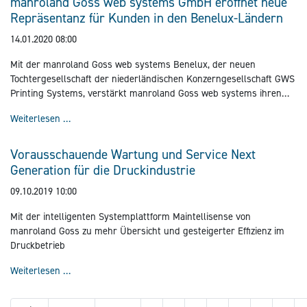
manroland Goss web systems GmbH eröffnet neue
Repräsentanz für Kunden in den Benelux-Ländern
14.01.2020 08:00
Mit der manroland Goss web systems Benelux, der neuen
Tochtergesellschaft der niederländischen Konzerngesellschaft GWS
Printing Systems, verstärkt manroland Goss web systems ihren
Standort in der Region Benelux.
manroland Goss web systems GmbH eröffnet neue Repr
Weiterlesen …
Vorausschauende Wartung und Service Next
Generation für die Druckindustrie
09.10.2019 10:00
Mit der intelligenten Systemplattform Maintellisense von
manroland Goss zu mehr Übersicht und gesteigerter Effizienz im
Druckbetrieb
Vorausschauende Wartung und Service Next Generation 
Weiterlesen …