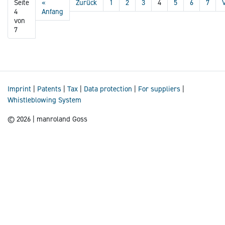
Seite
«
Zurück
1
2
3
4
5
6
7
4
Anfang
von
7
Imprint
|
Patents
|
Tax
|
Data protection
|
For suppliers
|
Whistleblowing System
© 2026 | manroland Goss