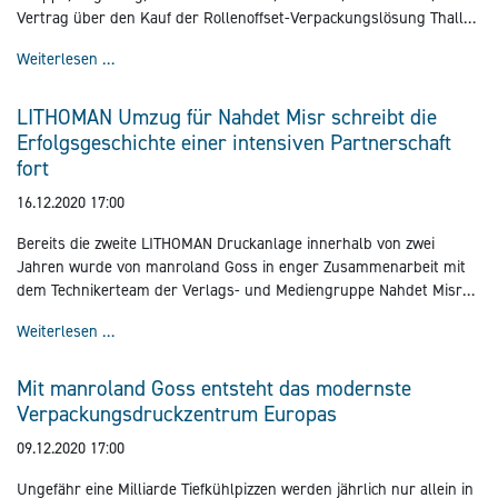
Vertrag über den Kauf der Rollenoffset-Verpackungslösung Thallo,
einschließlich aller Rechte am Intellectual Property.
manroland Goss Gruppe erwirbt Thallo Verpackungsdru
Weiterlesen …
LITHOMAN Umzug für Nahdet Misr schreibt die
Erfolgsgeschichte einer intensiven Partnerschaft
fort
16.12.2020 17:00
Bereits die zweite LITHOMAN Druckanlage innerhalb von zwei
Jahren wurde von manroland Goss in enger Zusammenarbeit mit
dem Technikerteam der Verlags- und Mediengruppe Nahdet Misr
Publishing Group (Nahdet Misr) nach Ägypten umgezogen und
LITHOMAN Umzug für Nahdet Misr schreibt die Erfolgsges
Weiterlesen …
erfolgreich in Betrieb genommen.
Mit manroland Goss entsteht das modernste
Verpackungsdruckzentrum Europas
09.12.2020 17:00
Ungefähr eine Milliarde Tiefkühlpizzen werden jährlich nur allein in