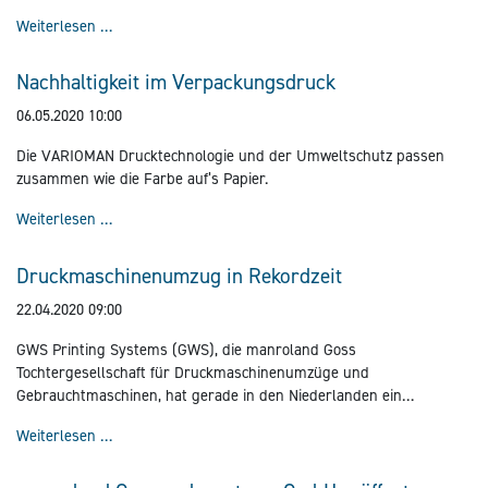
Rekordverdächtige Farbdichtemessung
Weiterlesen …
Nachhaltigkeit im Verpackungsdruck
06.05.2020 10:00
Die VARIOMAN Drucktechnologie und der Umweltschutz passen
zusammen wie die Farbe auf’s Papier.
Nachhaltigkeit im Verpackungsdruck
Weiterlesen …
Druckmaschinenumzug in Rekordzeit
22.04.2020 09:00
GWS Printing Systems (GWS), die manroland Goss
Tochtergesellschaft für Druckmaschinenumzüge und
Gebrauchtmaschinen, hat gerade in den Niederlanden ein
erfolgreiches Umzugsprojekt einer LITHOMAN-Akzidenz-
Druckmaschinenumzug in Rekordzeit
Weiterlesen …
druckmaschine in Rekordzeit abgeschlossen.