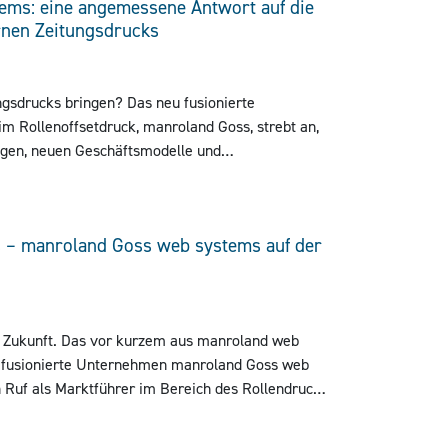
ems: eine angemessene Antwort auf die
nen Zeitungsdrucks
ngsdrucks bringen? Das neu fusionierte
 Rollenoffsetdruck, manroland Goss, strebt an,
ngen, neuen Geschäftsmodelle und
 die moderne Zeitungsproduktion auf der World
web systems: eine angemessene Antwort auf die Anforderungen de
2018 zu zeigen.
ts – manroland Goss web systems auf der
ie Zukunft. Das vor kurzem aus manroland web
l fusionierte Unternehmen manroland Goss web
uf als Marktführer im Bereich des Rollendrucks
18 auf der World Publishing Expo (WPE) 2018 in
Extend Lifetime. Cut Costs – manroland Goss web systems auf der WPE 2018
.a ausstellen.