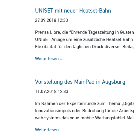
UNISET mit neuer Heatset-Bahn
27.09.2018 12:33
Prensa Libre, die führende Tageszeitung in Guate
UNISET Anlage um eine zusätzliche Heatset Bahn a
Flexibilität für den täglichen Druck diverser Bei
demnächst auch Bibelseiten garantiert werden.
UNISET mit neuer Heatset-Bahn
Weiterlesen …
Vorstellung des MainPad in Augsburg
11.09.2018 12:33
Im Rahmen der Expertenrunde zum Thema „Digital
Innovationsimpuls oder Bedrohung für die Arbeitsp
web systems das neue mobile Wartungstablet Ma
Entwicklungspartner XITASO stellte der Augsburg
Vorstellung des MainPad in Augsbu
Weiterlesen …
Rollenoffsetdruck am 3. September 2018 das Pro