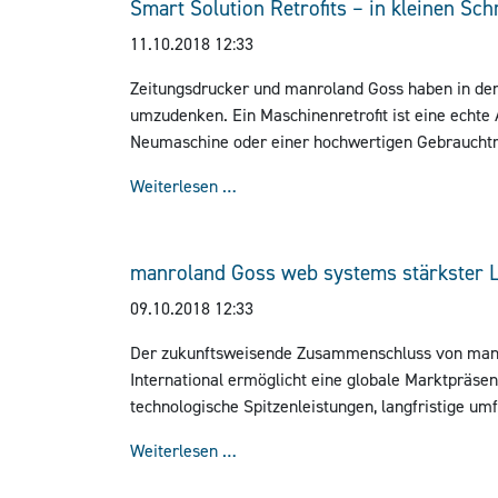
Smart Solution Retrofits – in kleinen Schri
11.10.2018 12:33
Zeitungsdrucker und manroland Goss haben in de
umzudenken. Ein Maschinenretrofit ist eine echte 
Neumaschine oder einer hochwertigen Gebraucht
Smart Solution Retrofits – in kleinen
Weiterlesen …
manroland Goss web systems stärkster Li
09.10.2018 12:33
Der zukunftsweisende Zusammenschluss von man
International ermöglicht eine globale Marktpräsenz
technologische Spitzenleistungen, langfristige 
E-Commerce im Rollendruckmarkt. Es ist an der Z
manroland Goss web systems stärkst
Weiterlesen …
und sein Portfolio etwas genauer anzusehen.