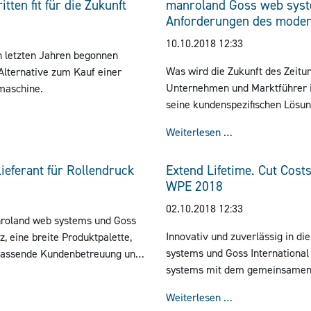
tten fit für die Zukunft
manroland Goss web syst
Anforderungen des moder
10.10.2018 12:33
n letzten Jahren begonnen
Was wird die Zukunft des Zeitu
Alternative zum Kauf einer
Unternehmen und Marktführer im
maschine.
seine kundenspezifischen Lösu
 Schritten fit für die Zukunft
bahnbrechenden Strategien für
manroland Goss 
Weiterlesen …
Publishing Expo (WPE) im Jahr 
eferant für Rollendruck
Extend Lifetime. Cut Cos
WPE 2018
02.10.2018 12:33
roland web systems und Goss
Innovativ und zuverlässig in d
, eine breite Produktpalette,
systems und Goss Internationa
umfassende Kundenbetreuung und
systems mit dem gemeinsamen R
eit, sich das neue Unternehmen
er Lieferant für Rollendruck
wird vom 9. Bis 11. Oktober 20
Weiterlesen …
Berlin am Stand F.08 in Halle 21