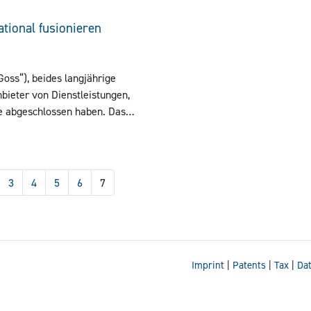
neuer Formate und ein E-Retrof
tional fusionieren
oss“), beides langjährige
bieter von Dienstleistungen,
te abgeschlossen haben. Das
 „manroland Goss web
ternational fusionieren
ieter für Rollendruckereien
3
4
5
6
7
Imprint
|
Patents
|
Tax
|
Dat