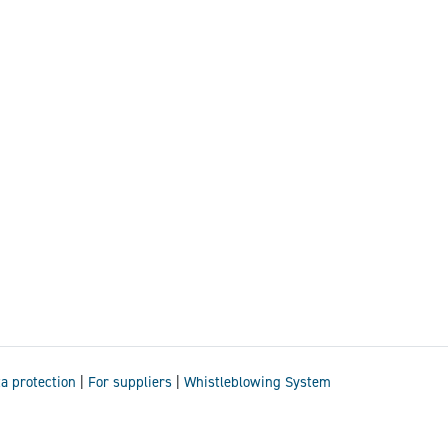
it der Steuerungen entschieden.
a protection
|
For suppliers
|
Whistleblowing System