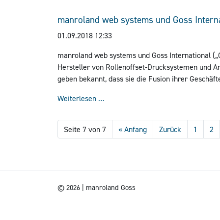
Präsentation mit anschließender Diskussion vor.
manroland web systems und Goss Interna
01.09.2018 12:33
manroland web systems und Goss International („G
Hersteller von Rollenoffset-Drucksystemen und An
geben bekannt, dass sie die Fusion ihrer Geschäf
neue Unternehmen wird unter dem Markennamen
manroland web systems und Goss In
Weiterlesen …
systems“ firmieren und weltweit der führende Anb
sein.
Seite 7 von 7
« Anfang
Zurück
1
2
© 2026 | manroland Goss